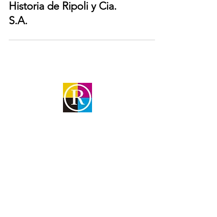
Historia de Ripoli y Cia.
S.A.
Dirección
Rivadavia 5864
Loma Hermosa
Email
ventas@ripoliycia.com.ar