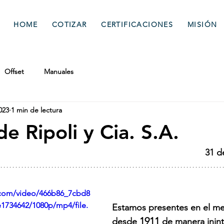
HOME
COTIZAR
CERTIFICACIONES
MISIÓN
Offset
Manuales
023
1 min de lectura
de Ripoli y Cia. S.A.
31 d
c.com/video/466b86_7cbd8
1734642/1080p/mp4/file.
Estamos presentes en el me
1911
desde 
 de manera inin