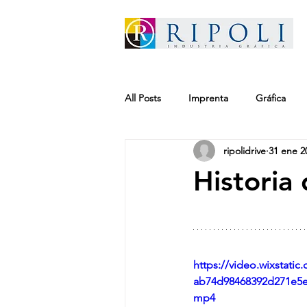
All Posts
Imprenta
Gráfica
ripolidrive
31 ene 2
Historia 
https://video.wixstati
ab74d98468392d271e5e
mp4