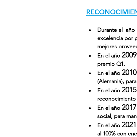
RECONOCIMIEN
Durante el  año 
excelencia por 
mejores provee
2009
En el año 
premio Q1.
2010
En el año 
(Alemania), par
2015
En el año 
reconocimient
2017
En el año 
social, para ma
2021
En el año 
al 100% con ene