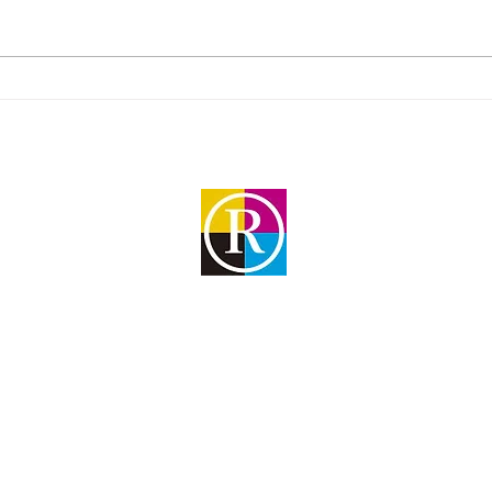
Dirección
Rivadavia 5864
Loma Hermosa
Email