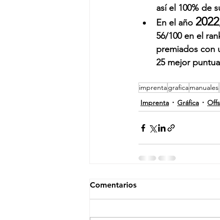
así el 100% de s
2022
En el año 
56/100 en el ra
premiados con un
25 mejor puntua
imprenta
grafica
manuales
Imprenta
Gráfica
Offs
Comentarios