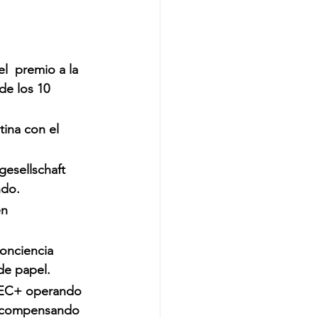
l  premio a la 
e los 10 
na con el 
esellschaft 
do. 
n 
onciencia  
de papel.
REC+
 operando 
 compensando 