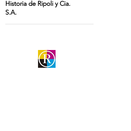
Historia de Ripoli y Cia.
S.A.
Dirección
Rivadavia 5864
Loma Hermosa
Email
ventas@ripoliycia.com.ar